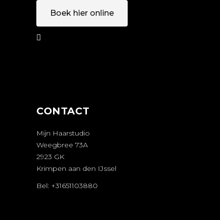
Boek hier online
AFSPRAAK
MAKEN
CONTACT
Mijn Haarstudio
Weegbree 73A
2923 GK
Krimpen aan den IJssel
Bel: +31651103880
AFSPRAAK