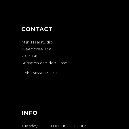
MAKEN
CONTACT
Mijn Haarstudio
Weegbree 73A
2923 GK
Krimpen aan den IJssel
Bel: +31651103880
AFSPRAAK
MAKEN
INFO
Tuesday
11.00uur
-
21.00uur