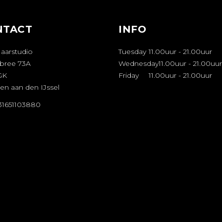
NTACT
INFO
Haarstudio
Tuesday
11.00uur
-
21.00uur
bree 73A
Wednesday
11.00uur
-
21.00uur
GK
Friday
11.00uur
-
21.00uur
en aan den IJssel
+31651103880
FSPRAAK
AKEN