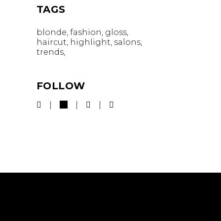
TAGS
blonde
fashion
gloss
haircut
highlight
salons
trends
FOLLOW