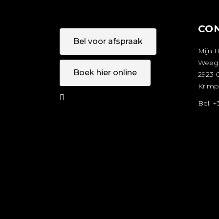
CO
Bel voor afspraak
Mijn 
Weeg
Boek hier online
2923 
Krimp
Bel: 
AFSPRAA
A
K MAKEN
M