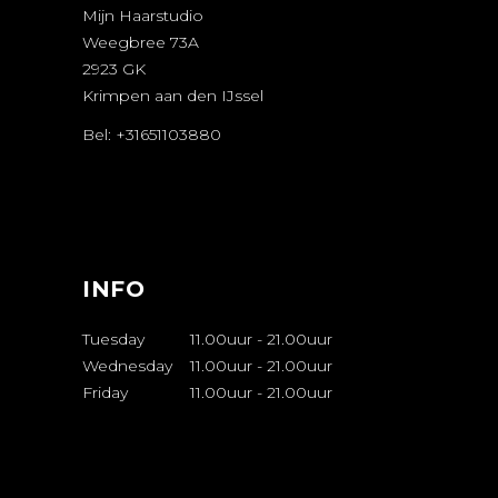
Mijn Haarstudio
Weegbree 73A
2923 GK
Krimpen aan den IJssel
Bel: +31651103880
AFSPRAAK
MAKEN
INFO
Tuesday
11.00uur
-
21.00uur
Wednesday
11.00uur
-
21.00uur
Friday
11.00uur
-
21.00uur