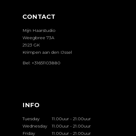
CONTACT
Mijn Haarstudio
Weegbree 73A
2923 GK
Krimpen aan den IJssel
Bel: +31651103880
AFSPRAAK
MAKEN
INFO
Tuesday
11.00uur
-
21.00uur
Wednesday
11.00uur
-
21.00uur
Friday
11.00uur
-
21.00uur