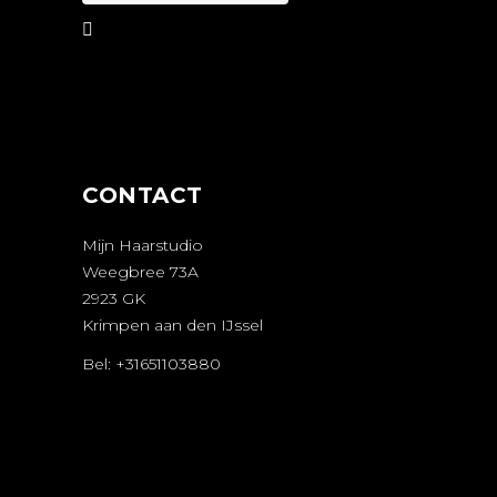
AFSPRAAK
MAKEN
CONTACT
Mijn Haarstudio
Weegbree 73A
2923 GK
Krimpen aan den IJssel
Bel: +31651103880
AFSPRAAK
MAKEN