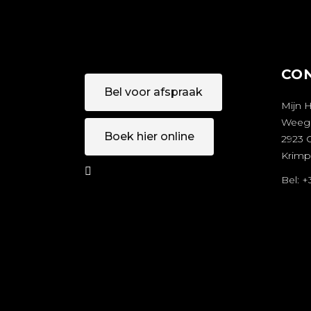
CO
Bel voor afspraak
Mijn 
Weeg
Boek hier online
2923 
Krimp
Bel: 
AFSPRAA
A
K MAKEN
M