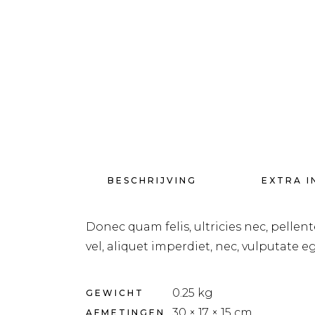
BESCHRIJVING
EXTRA I
Donec quam felis, ultricies nec, pellen
vel, aliquet imperdiet, nec, vulputate eg
0.25 kg
GEWICHT
30 × 17 × 15 cm
AFMETINGEN