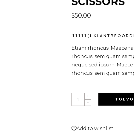
SCISSORS
$
50.00
Waardering
1
(
1
KLANTBEOORDE
5.00
op 5
Etiam rhoncus. Maecena
gebaseerd
op
rhoncus, sem quam sempe
klantbeoordeling
neque sed ipsum. Maece
rhoncus, sem quam semp
+
TOEVO
-
Add to wishlist