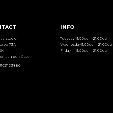
NTACT
INFO
Haarstudio
Tuesday
11.00uur
-
21.00uur
bree 73A
Wednesday
11.00uur
-
21.00uur
GK
Friday
11.00uur
-
21.00uur
en aan den IJssel
+31651103880
FSPRAAK
AKEN