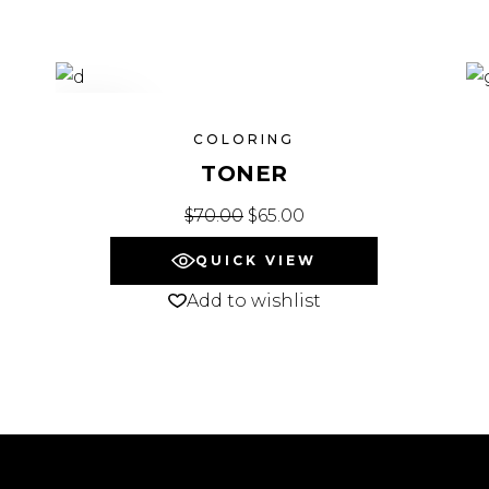
SALE
COLORING
TONER
$
70.00
$
65.00
QUICK VIEW
Add to wishlist