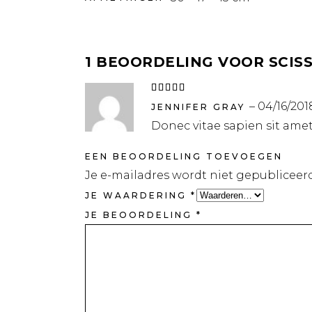
1 BEOORDELING VOOR
SCIS
Waardering
5
uit
–
04/16/201
5
JENNIFER GRAY
Donec vitae sapien sit ame
EEN BEOORDELING TOEVOEGEN
Je e-mailadres wordt niet gepubliceerd
JE WAARDERING
*
JE BEOORDELING
*