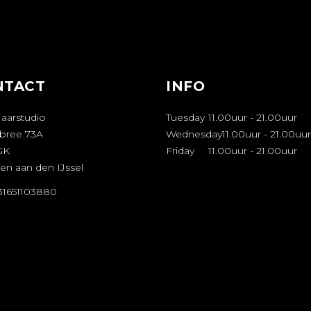
NTACT
INFO
Haarstudio
Tuesday
11.00uur
-
21.00uur
bree 73A
Wednesday
11.00uur
-
21.00uur
GK
Friday
11.00uur
-
21.00uur
en aan den IJssel
+31651103880
FSPRAAK
AKEN