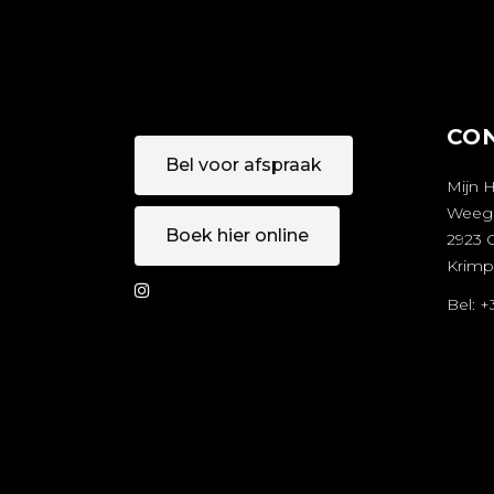
CO
Bel voor afspraak
Mijn 
Weeg
Boek hier online
2923 
Krimp
Bel: 
AFSPRAA
A
K MAKEN
M