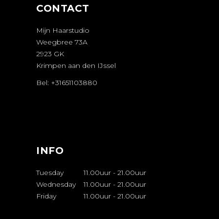
CONTACT
Mijn Haarstudio
Weegbree 73A
2923 GK
Krimpen aan den IJssel
Bel: +31651103880
AFSPRAAK
MAKEN
INFO
Tuesday
11.00uur
-
21.00uur
Wednesday
11.00uur
-
21.00uur
Friday
11.00uur
-
21.00uur