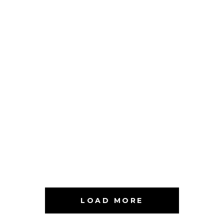
HAIR PRODUCTS
WAVES
HAIR PRODUCTS
PIXIE
HAIR PRODUCTS
TAIL
HAIR PRODUCTS
BOB
HAIR PRODUCTS
LAYERS
COLORING
VOLUME
COLORING
LOAD MORE