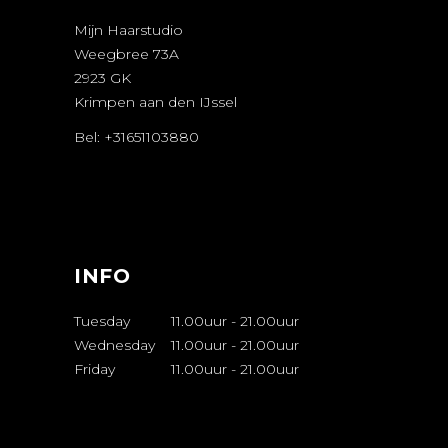
Mijn Haarstudio
Weegbree 73A
2923 GK
Krimpen aan den IJssel
Bel: +31651103880
AFSPRAAK
MAKEN
INFO
Tuesday
11.00uur
-
21.00uur
Wednesday
11.00uur
-
21.00uur
Friday
11.00uur
-
21.00uur