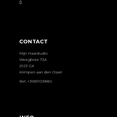
AFSPRAAK
MAKEN
CONTACT
Mijn Haarstudio
Weegbree 73A
2923 GK
Krimpen aan den IJssel
Bel: +31651103880
AFSPRAAK
MAKEN