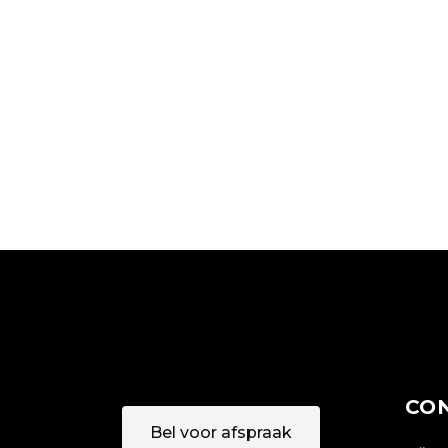
KERATIN
HAIRSTYLE
HAIRDO
COLORING
CO
Bel voor afspraak