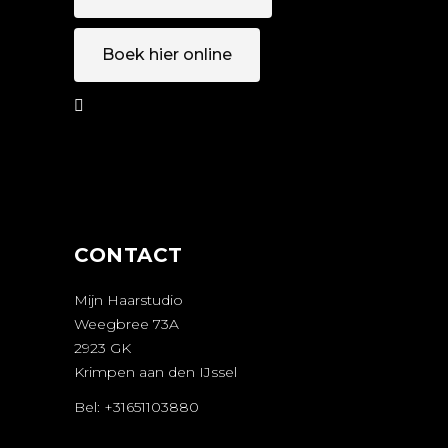
Boek hier online
AFSPRAAK
MAKEN
CONTACT
Mijn Haarstudio
Weegbree 73A
2923 GK
Krimpen aan den IJssel
Bel: +31651103880
AFSPRAAK