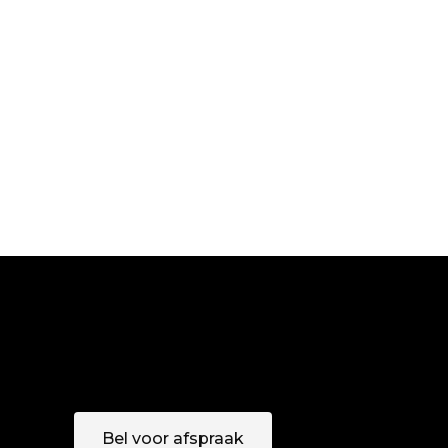
HAIR PRODUCTS
TAIL
HAIR PRODUCTS
BOB
HAIR PRODUCTS
BANGS
COLORING
HAIRDO
COLORING
Bel voor afspraak