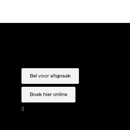
COLORING
HAIRDO
COLORING
Bel voor afspraak
Boek hier online
AFSPRAAK