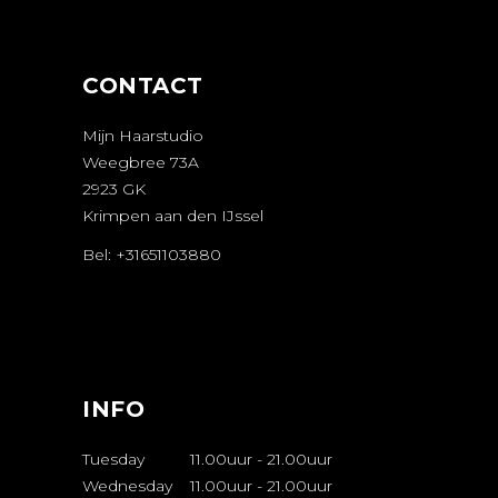
MAKEN
CONTACT
Mijn Haarstudio
Weegbree 73A
2923 GK
Krimpen aan den IJssel
Bel: +31651103880
AFSPRAAK
MAKEN
INFO
Tuesday
11.00uur
-
21.00uur
Wednesday
11.00uur
-
21.00uur