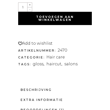
+
-
TOEVOEGEN AAN
WINKELWAGEN
Add to wishlist
2470
ARTIKELNUMMER:
Hair care
CATEGORIE:
gloss
haircut
salons
TAGS:
,
,
BESCHRIJVING
EXTRA INFORMATIE
BEOORDELINGEN (1)