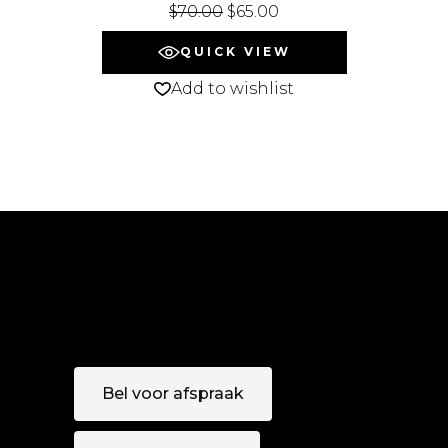
$
70.00
$
65.00
QUICK VIEW
Add to wishlist
Bel voor afspraak