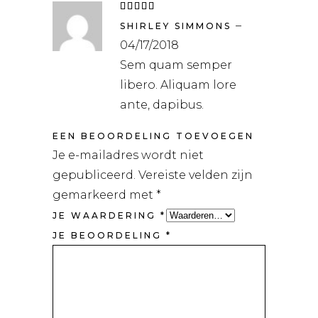
Waardering
5
uit
–
5
SHIRLEY SIMMONS
04/17/2018
Sem quam semper
libero. Aliquam lore
ante, dapibus.
EEN BEOORDELING TOEVOEGEN
Je e-mailadres wordt niet
gepubliceerd.
Vereiste velden zijn
gemarkeerd met
*
JE WAARDERING
*
JE BEOORDELING
*