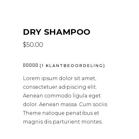
DRY SHAMPOO
$
50.00
Waardering
1
(
1
KLANTBEOORDELING)
5.00
op 5
Lorem ipsum dolor sit amet,
gebaseerd
op
consectetuer adipiscing elit.
klantbeoordeling
Aenean commodo ligula eget
dolor. Aenean massa. Cum sociis
Theme natoque penatibus et
magnis dis parturient montes.