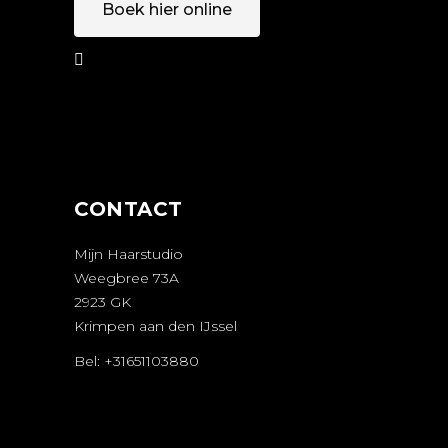
Boek hier online
AFSPRAAK
MAKEN
CONTACT
Mijn Haarstudio
Weegbree 73A
2923 GK
Krimpen aan den IJssel
Bel: +31651103880
AFSPRAAK
MAKEN