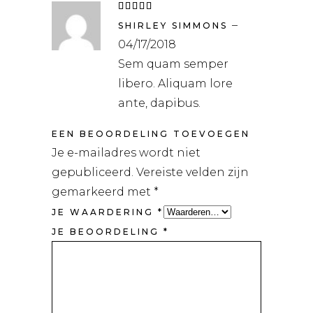
Waardering
5
uit
–
5
SHIRLEY SIMMONS
04/17/2018
Sem quam semper
libero. Aliquam lore
ante, dapibus.
EEN BEOORDELING TOEVOEGEN
Je e-mailadres wordt niet
gepubliceerd.
Vereiste velden zijn
gemarkeerd met
*
JE WAARDERING
*
JE BEOORDELING
*