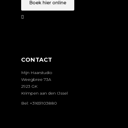
Boek hier online
AFSPRAAK
MAKEN
CONTACT
Mijn Haarstudio
Weegbree 73A
2923 GK
Krimpen aan den IJssel
Bel: +31651103880
AFSPRAAK
MAKEN