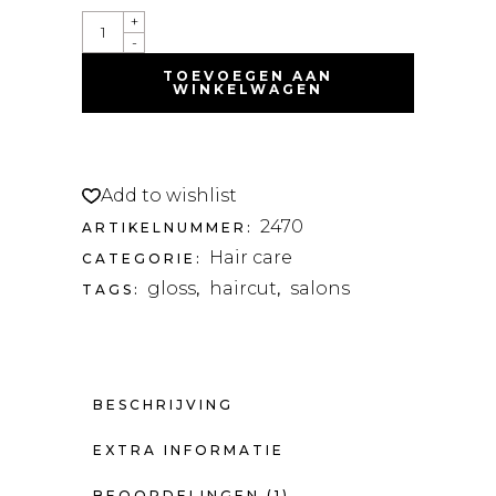
+
-
TOEVOEGEN AAN
WINKELWAGEN
Add to wishlist
2470
ARTIKELNUMMER:
Hair care
CATEGORIE:
gloss
haircut
salons
TAGS:
,
,
BESCHRIJVING
EXTRA INFORMATIE
BEOORDELINGEN (1)