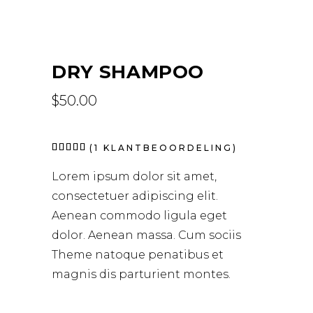
DRY SHAMPOO
$
50.00
Waardering
1
(
1
KLANTBEOORDELING)
5.00
op 5
Lorem ipsum dolor sit amet,
gebaseerd
op
consectetuer adipiscing elit.
klantbeoordeling
Aenean commodo ligula eget
dolor. Aenean massa. Cum sociis
Theme natoque penatibus et
magnis dis parturient montes.