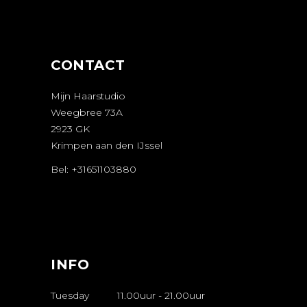
MAKEN
CONTACT
Mijn Haarstudio
Weegbree 73A
2923 GK
Krimpen aan den IJssel
Bel: +31651103880
AFSPRAAK
MAKEN
INFO
Tuesday
11.00uur
-
21.00uur