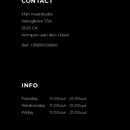
CONTACT
Mijn Haarstudio
Weegbree 73A
2923 GK
Krimpen aan den IJssel
Bel: +31651103880
AFSPRAAK
MAKEN
INFO
Tuesday
11.00uur
-
21.00uur
Wednesday
11.00uur
-
21.00uur
Friday
11.00uur
-
21.00uur