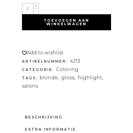
+
-
TOEVOEGEN AAN
WINKELWAGEN
Add to wishlist
4213
ARTIKELNUMMER:
Coloring
CATEGORIE:
blonde
gloss
highlight
TAGS:
,
,
,
salons
BESCHRIJVING
EXTRA INFORMATIE