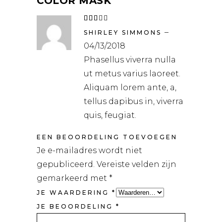
COLOR MASK
Waardering
3
–
uit
SHIRLEY SIMMONS
5
04/13/2018
Phasellus viverra nulla
ut metus varius laoreet.
Aliquam lorem ante, a,
tellus dapibus in, viverra
quis, feugiat.
EEN BEOORDELING TOEVOEGEN
Je e-mailadres wordt niet
gepubliceerd.
Vereiste velden zijn
gemarkeerd met
*
JE WAARDERING
*
JE BEOORDELING
*