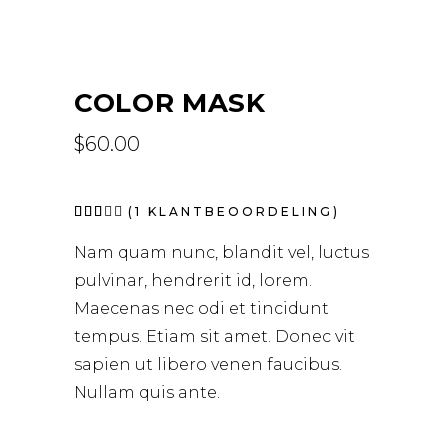
COLOR MASK
$
60.00
Waardering
1
(
1
KLANTBEOORDELING)
3.00
op
Nam quam nunc, blandit vel, luctus
5
gebaseerd
pulvinar, hendrerit id, lorem.
op
klantbeoordeling
Maecenas nec odi et tincidunt
tempus. Etiam sit amet. Donec vit
sapien ut libero venen faucibus.
Nullam quis ante.