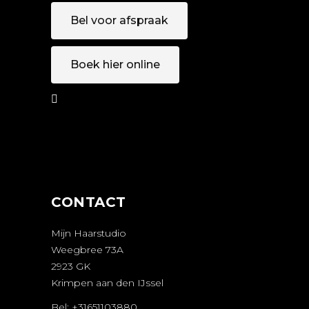
Bel voor afspraak
Boek hier online
AFSPRAAK
MAKEN
CONTACT
Mijn Haarstudio
Weegbree 73A
2923 GK
Krimpen aan den IJssel
Bel: +31651103880