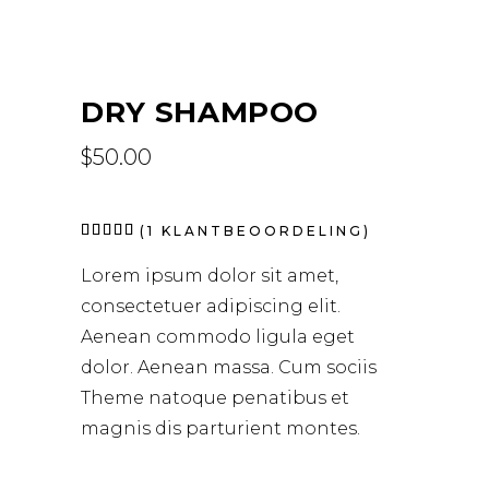
DRY SHAMPOO
$
50.00
Waardering
1
(
1
KLANTBEOORDELING)
5.00
op 5
Lorem ipsum dolor sit amet,
gebaseerd
op
consectetuer adipiscing elit.
klantbeoordeling
Aenean commodo ligula eget
dolor. Aenean massa. Cum sociis
Theme natoque penatibus et
magnis dis parturient montes.