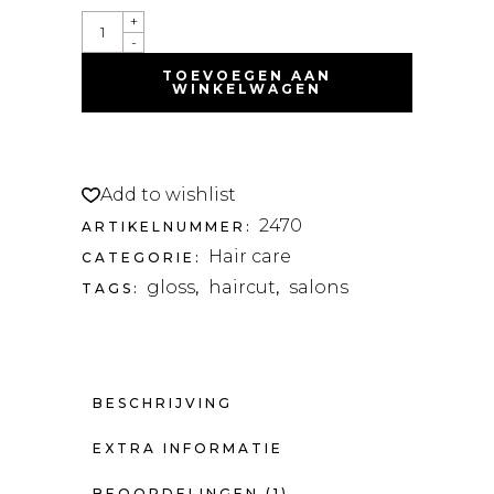
+
-
TOEVOEGEN AAN
WINKELWAGEN
Add to wishlist
2470
ARTIKELNUMMER:
Hair care
CATEGORIE:
gloss
haircut
salons
TAGS:
,
,
BESCHRIJVING
EXTRA INFORMATIE
BEOORDELINGEN (1)