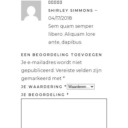
Waardering
5
uit
–
5
SHIRLEY SIMMONS
04/17/2018
Sem quam semper
libero. Aliquam lore
ante, dapibus.
EEN BEOORDELING TOEVOEGEN
Je e-mailadres wordt niet
gepubliceerd.
Vereiste velden zijn
gemarkeerd met
*
JE WAARDERING
*
JE BEOORDELING
*