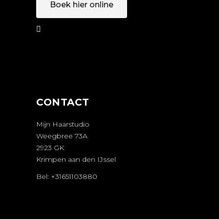
Boek hier online
AFSPRAAK
MAKEN
CONTACT
Mijn Haarstudio
Weegbree 73A
2923 GK
Krimpen aan den IJssel
Bel: +31651103880
AFSPRAAK
MAKEN