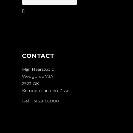
AFSPRAAK
MAKEN
CONTACT
Mijn Haarstudio
Weegbree 73A
2923 GK
Krimpen aan den IJssel
Bel: +31651103880
AFSPRAAK
MAKEN