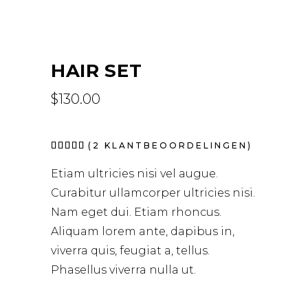
HAIR SET
$
130.00
Waardering
2
(
2
KLANTBEOORDELINGEN)
5.00
op 5
Etiam ultricies nisi vel augue.
gebaseerd
op
Curabitur ullamcorper ultricies nisi.
klantbeoordelingen
Nam eget dui. Etiam rhoncus.
Aliquam lorem ante, dapibus in,
viverra quis, feugiat a, tellus.
Phasellus viverra nulla ut.