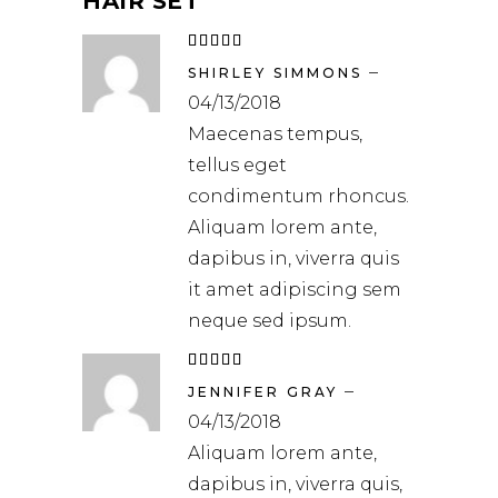
HAIR SET
Waardering
5
uit
–
5
SHIRLEY SIMMONS
04/13/2018
Maecenas tempus,
tellus eget
condimentum rhoncus.
Aliquam lorem ante,
dapibus in, viverra quis
it amet adipiscing sem
neque sed ipsum.
Waardering
5
uit
–
5
JENNIFER GRAY
04/13/2018
Aliquam lorem ante,
dapibus in, viverra quis,