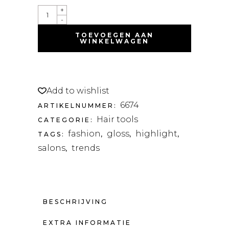
+
-
TOEVOEGEN AAN
WINKELWAGEN
Add to wishlist
6674
ARTIKELNUMMER:
Hair tools
CATEGORIE:
fashion
gloss
highlight
TAGS:
,
,
,
salons
trends
,
BESCHRIJVING
EXTRA INFORMATIE