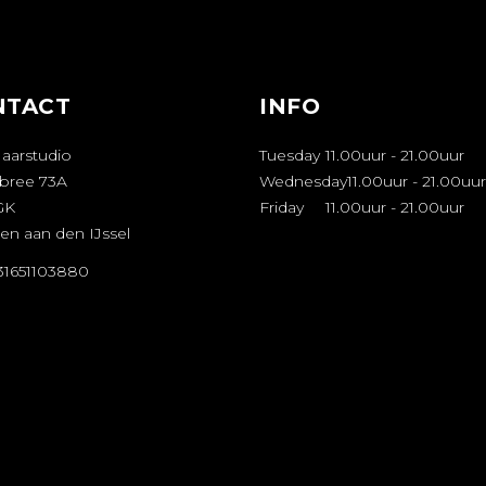
NTACT
INFO
Haarstudio
Tuesday
11.00uur
-
21.00uur
bree 73A
Wednesday
11.00uur
-
21.00uur
GK
Friday
11.00uur
-
21.00uur
en aan den IJssel
+31651103880
FSPRAAK
AKEN