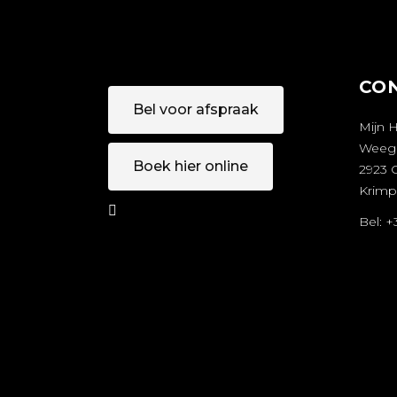
CO
Bel voor afspraak
Mijn 
Weeg
Boek hier online
2923 
Krimp
Bel: 
AFSPRAA
A
K MAKEN
M