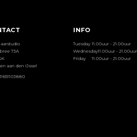
NTACT
INFO
Haarstudio
Tuesday
11.00uur
-
21.00uur
bree 73A
Wednesday
11.00uur
-
21.00uur
GK
Friday
11.00uur
-
21.00uur
en aan den IJssel
+31651103880
FSPRAAK
AKEN