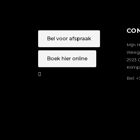
CO
Bel voor afspraak
Mijn 
Weeg
Boek hier online
2923 
Krimp
Bel: 
AFSPRAA
A
K MAKEN
M